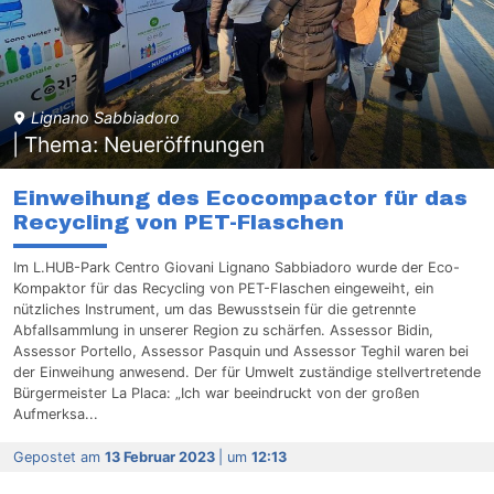
Lignano Sabbiadoro
| Thema: Neueröffnungen
Einweihung des Ecocompactor für das
Recycling von PET-Flaschen
Im L.HUB-Park Centro Giovani Lignano Sabbiadoro wurde der Eco-
Kompaktor für das Recycling von PET-Flaschen eingeweiht, ein
nützliches Instrument, um das Bewusstsein für die getrennte
Abfallsammlung in unserer Region zu schärfen. Assessor Bidin,
Assessor Portello, Assessor Pasquin und Assessor Teghil waren bei
der Einweihung anwesend. Der für Umwelt zuständige stellvertretende
Bürgermeister La Placa: „Ich war beeindruckt von der großen
Aufmerksa...
Gepostet am
13 Februar 2023
| um
12:13