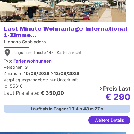
Last Minute Wohnanlage International
1-Zimme...
Lignano Sabbiadoro
Lungomare Trieste 147 |
Kartenansicht
Typ:
Ferienwohnungen
Personen:
3
Zeitraum:
10/08/2026
12/08/2026
Verpflegungsangebot:
nur Unterkunft
Id: 55610
Preis
Last
Laut Preisliste:
€ 350,00
€ 290
Läuft ab in Tagen:
1
T
4
h
43
m
26
s
Weitere Details