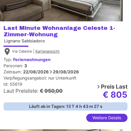
Last Minute Wohnanlage Celeste 1-
Zimmer-Wohnung
Lignano Sabbiadoro
Via Celeste |
Kartenansicht
Typ:
Ferienwohnungen
Personen:
3
Zeitraum:
22/08/2026
29/08/2026
Verpflegungsangebot:
nur Unterkunft
Id: 55619
Preis
Last
Laut Preisliste:
€ 950,00
€ 805
Läuft ab in Tagen:
13
T
4
h
43
m
26
s
Weitere Details