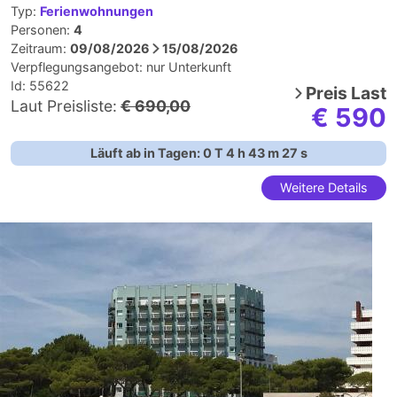
Typ:
Ferienwohnungen
Personen:
4
Zeitraum:
09/08/2026
15/08/2026
Verpflegungsangebot:
nur Unterkunft
Id: 55622
Preis
Last
Laut Preisliste:
€ 690,00
€ 590
Läuft ab in Tagen:
0
T
4
h
43
m
26
s
Weitere Details