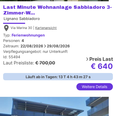
Last Minute Wohnanlage Sabbiadoro 3-
Zimmer-W...
Lignano Sabbiadoro
Via Marina 30 |
Kartenansicht
Typ:
Ferienwohnungen
Personen:
4
Zeitraum:
22/08/2026
29/08/2026
Verpflegungsangebot:
nur Unterkunft
Id: 55494
Preis
Last
Laut Preisliste:
€ 700,00
€ 640
Läuft ab in Tagen:
13
T
4
h
43
m
26
s
Weitere Details