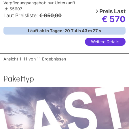
Verpflegungsangebot:
nur Unterkunft
Id: 55607
Preis
Last
Laut Preisliste:
€ 650,00
€ 570
Läuft ab in Tagen:
20
T
4
h
43
m
26
s
Weitere Details
Ansicht
1-11
von
11
Ergebnissen
Pakettyp