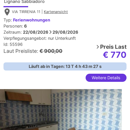
Lignano Sabbiadoro
VIA TIRRENIA 11 |
Kartenansicht
Typ:
Ferienwohnungen
Personen:
6
Zeitraum:
22/08/2026
29/08/2026
Verpflegungsangebot:
nur Unterkunft
Id: 55596
Preis
Last
Laut Preisliste:
€ 900,00
€ 770
Läuft ab in Tagen:
13
T
4
h
43
m
26
s
Weitere Details