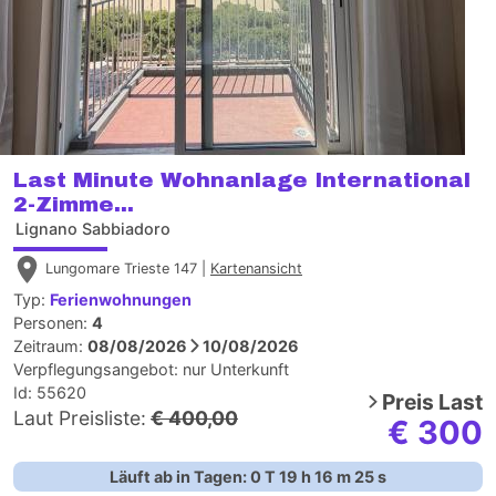
Last Minute Wohnanlage International
2-Zimme...
Lignano Sabbiadoro
Lungomare Trieste 147 |
Kartenansicht
Typ:
Ferienwohnungen
Personen:
4
Zeitraum:
08/08/2026
10/08/2026
Verpflegungsangebot:
nur Unterkunft
Id: 55620
Preis
Last
Laut Preisliste:
€ 400,00
€ 300
Läuft ab in Tagen:
0
T
19
h
16
m
24
s