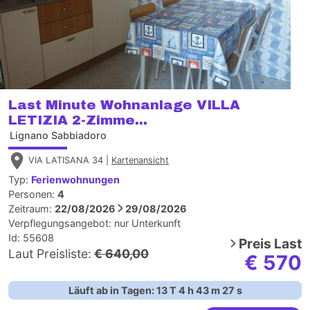
Last Minute Wohnanlage VILLA
LETIZIA 2-Zimme...
Lignano Sabbiadoro
VIA LATISANA 34 |
Kartenansicht
Typ:
Ferienwohnungen
Personen:
4
Zeitraum:
22/08/2026
29/08/2026
Verpflegungsangebot:
nur Unterkunft
Id: 55608
Preis
Last
Laut Preisliste:
€ 640,00
€ 570
Läuft ab in Tagen:
13
T
4
h
43
m
26
s