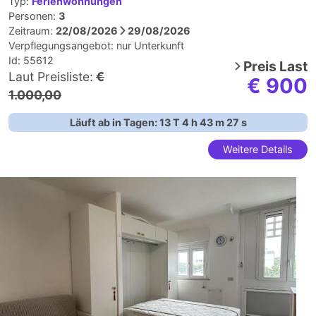
Typ:
Ferienwohnungen
Personen:
3
Zeitraum:
22/08/2026
29/08/2026
Verpflegungsangebot:
nur Unterkunft
Id: 55612
Preis
Last
Laut Preisliste:
€
€ 900
1.000,00
Läuft ab in Tagen:
13
T
4
h
43
m
26
s
Weitere Details