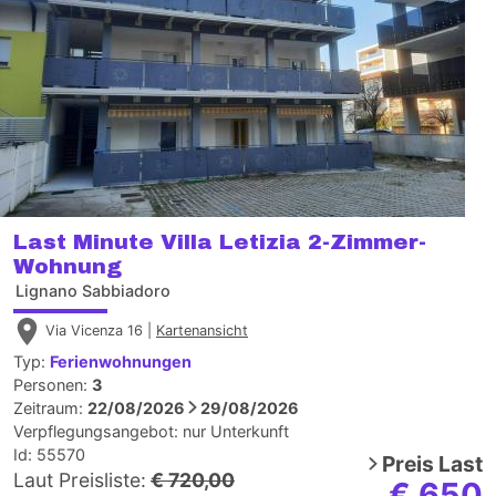
Last Minute Villa Letizia 2-Zimmer-
Wohnung
Lignano Sabbiadoro
Via Vicenza 16 |
Kartenansicht
Typ:
Ferienwohnungen
Personen:
3
Zeitraum:
22/08/2026
29/08/2026
Verpflegungsangebot:
nur Unterkunft
Id: 55570
Preis
Last
Laut Preisliste:
€ 720,00
€ 650