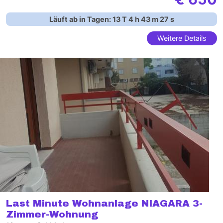
Läuft ab in Tagen:
13
T
4
h
43
m
26
s
Weitere Details
Last Minute Wohnanlage NIAGARA 3-
Zimmer-Wohnung