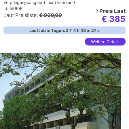
Verpflegungsangebot:
nur Unterkunft
Id: 55606
Preis
Last
Laut Preisliste:
€ 900,00
€ 385
Läuft ab in Tagen:
2
T
4
h
43
m
26
s
Weitere Details