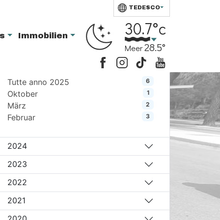
TEDESCO
Archiv Neuigkeiten:
30.7°c
ts
Immobilien
28.5°
Meer
2025
Tutte anno 2025
6
Oktober
1
März
2
Februar
3
2024
2023
2022
2021
2020