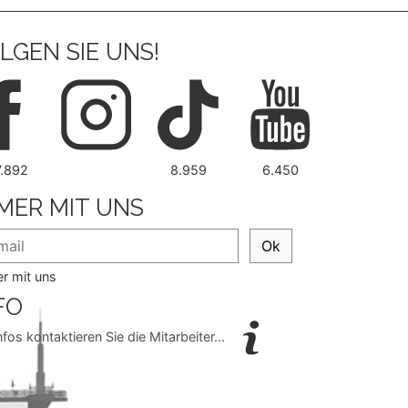
LGEN SIE UNS!
7.892
8.959
6.450
MER MIT UNS
Ok
r mit uns
FO
nfos kontaktieren Sie die Mitarbeiter...