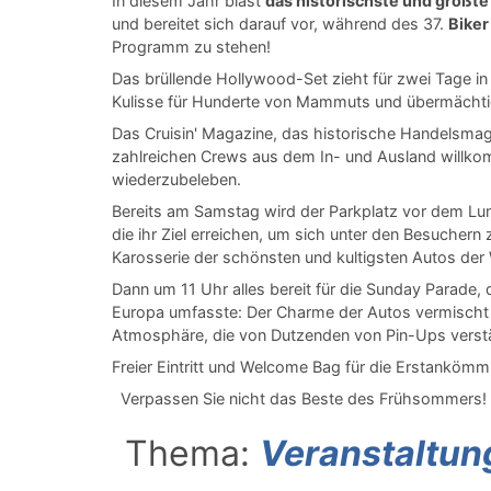
In diesem Jahr bläst
das historischste und größte 
und bereitet sich darauf vor, während des 37.
Biker
Programm zu stehen!
Das brüllende Hollywood-Set zieht für zwei Tage in
Kulisse für Hunderte von Mammuts und übermächti
Das Cruisin' Magazine, das historische Handelsmag
zahlreichen Crews aus dem In- und Ausland willk
wiederzubeleben.
Bereits am Samstag wird der Parkplatz vor dem Lu
die ihr Ziel erreichen, um sich unter den Besucher
Karosserie der schönsten und kultigsten Autos der
Dann um 11 Uhr alles bereit für die Sunday Parade,
Europa umfasste: Der Charme der Autos vermisch
Atmosphäre, die von Dutzenden von Pin-Ups verstä
Freier Eintritt und Welcome Bag für die Erstanköm
Verpassen Sie nicht das Beste des Frühsommers!
Thema:
Veranstaltun