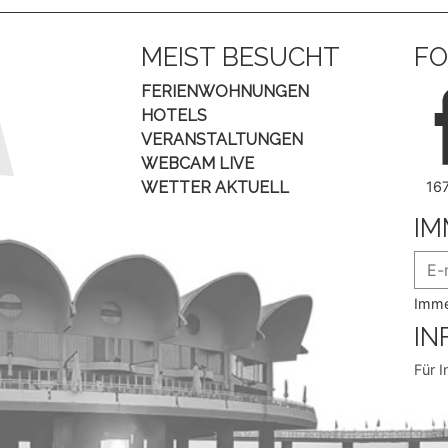
MEIST BESUCHT
FO
FERIENWOHNUNGEN
HOTELS
VERANSTALTUNGEN
WEBCAM LIVE
WETTER AKTUELL
16
IM
Imme
IN
Für I