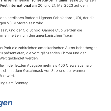
Treffen amerikanischer Autos in Italien
seine 28 Kerzen
 Fest International
am 20. und 21. Mai 2023 auf dem
 den herrlichen Badeort Lignano Sabbiadoro (UD), der die
gen V8-Motoren sein wird.
azin, und der Old School Garage Club werden die
ommen heißen, um den amerikanischen Traum
na Park die zahlreichen amerikanischen Autos beherbergen,
n zu präsentieren, die vom glänzenden Chrom und der
 Welt geblendet werden.
 die in der letzten Ausgabe mehr als 400 Crews aus halb
t sich mit dem Geschmack von Salz und der warmen
rkt wird.
mlinge am Sonntag
gen