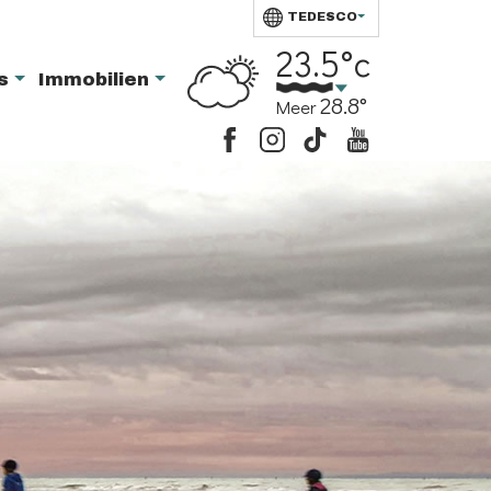
TEDESCO
23.5°c
ts
Immobilien
28.8°
Meer