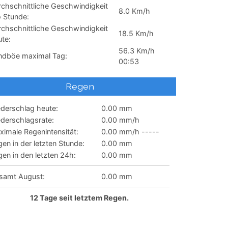
rchschnittliche Geschwindigkeit
8.0 Km/h
o Stunde:
rchschnittliche Geschwindigkeit
18.5 Km/h
te:
56.3 Km/h
ndböe maximal Tag:
00:53
Regen
ederschlag heute:
0.00 mm
ederschlagsrate:
0.00 mm/h
imale Regenintensität:
0.00 mm/h -----
en in der letzten Stunde:
0.00 mm
en in den letzten 24h:
0.00 mm
samt August:
0.00 mm
12
Tage seit letztem Regen.