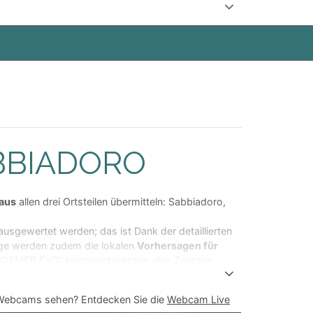
 Außentemperatur und der Luftfeuchtigkeit
peraturen über 17 °C)
enen man sich nur mit hohem Sonnenschutz sonnen
mittag von 10:30 > 11:30 und am Nachmittag von
it schädigen. Die Zeiten gelten von 12:00 >
BBIADORO
 sind die Monate in denen die kürzere Erde-Sonne-
 aus
allen drei Ortsteilen übermitteln: Sabbiadoro,
usgewertet werden; das ist Dank der detaillierten
age werden zudem die lokalen
Vorhersagen für
uli “OSMER FVG” bestimmt werden, das Zentrum,
 Webcams sehen? Entdecken Sie die
Webcam Live