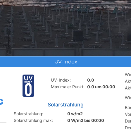
UV-Index
Win
UV-Index:
0.0
Akt
Maximaler Punkt:
0.0 um 00:00
Akt
Wi
C
Solarstrahlung
Bö
Solarstrahlung:
0 w/m2
Vo
Solarstrahlung max:
0 W/m2 bis 00:00
Du
Der