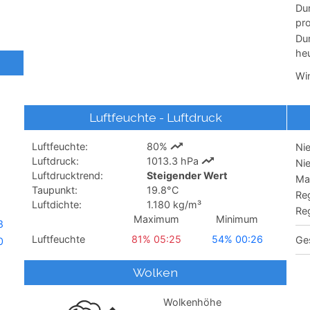
Du
pr
Du
heu
Wi
Luftfeuchte - Luftdruck
Luftfeuchte:
80%
Ni
Luftdruck:
1013.3 hPa
Ni
Luftdrucktrend:
Steigender Wert
Max
Taupunkt:
19.8°C
Reg
Luftdichte:
1.180 kg/m³
Reg
Maximum
Minimum
8
Luftfeuchte
81% 05:25
54% 00:26
Ge
0
Wolken
Wolkenhöhe