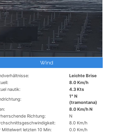
Wind
dverhältnisse:
Leichte Brise
uell:
8.0 Km/h
uel nautik:
4.3 Kts
1° N
ndrichtung:
(tramontana)
en:
8.0 Km/h N
rherrschende Richtung:
N
rchschnittsgeschwindigkeit:
8.0 Km/h
 Mittelwert letzten 10 Min:
0.0 Km/h