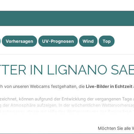
sächlich gefühlt wird; sie wird ermittelt aus einer Kombination der
Werten der Lufttemperatur und der Luftfeuchtigkeit (gültig bei Tem
n Tageszeiten, an denen abgeraten wird, sich zu sonnen oder an d
Vorhersagen
UV-Prognosen
Wind
Top
: Risikofaktor für helle Hauttypen in den folgenden Zeiten; am Vor
0: Sonnenstrahlung ist sehr gefährlich und kann Haut und Gesundhe
TTER IN LIGNANO SA
nlosigkeit werden im Index mit berechnet).
vität zu unserem Planeten ausgestrahlt wird; Juni, Juli und August
ich ist.
h von unseren Webcams festgehalten, die
Live-Bilder in Echtzeit
gkeit
ufzeichnet, können aufgrund der Entwicklung der vergangenen Tage a
ung der Atmosphäre aufzeigen. In der wöchentlichen Wettervorhers
d sehr genau, da sie mit Hilfe des Wetterzentrums der Region Fri
berwacht
Möchten Sie alle