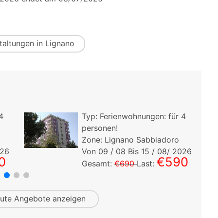
taltungen in Lignano
4
Typ:
Ferienwohnungen:
für
4
personen!
Zone: Lignano Sabbiadoro
026
Von
11
/ 08 Bis
14
/ 08/ 2026
0
€385
Gesamt:
€900
Last:
ute
Angebote anzeigen