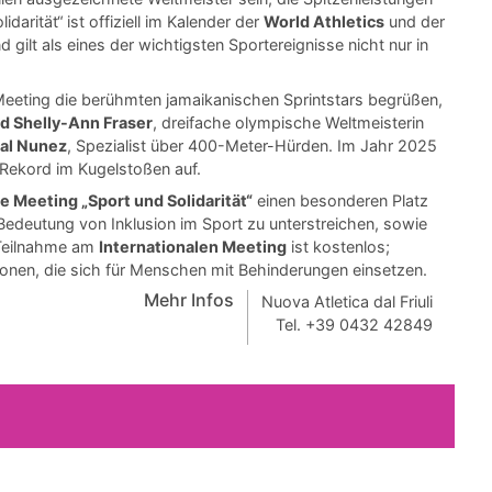
darität“ ist offiziell im Kalender der
World Athletics
und der
 gilt als eines der wichtigsten Sportereignisse nicht nur in
eeting die berühmten jamaikanischen Sprintstars begrüßen,
 Shelly-Ann Fraser
, dreifache olympische Weltmeisterin
al Nunez
, Spezialist über 400-Meter-Hürden. Im Jahr 2025
Rekord im Kugelstoßen auf.
le Meeting „Sport und Solidarität“
einen besonderen Platz
 Bedeutung von Inklusion im Sport zu unterstreichen, sowie
 Teilnahme am
Internationalen Meeting
ist kostenlos;
onen, die sich für Menschen mit Behinderungen einsetzen.
Mehr Infos
Nuova Atletica dal Friuli
Tel. +39 0432 42849