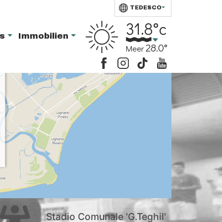
TEDESCO
31.8°c
ts
Immobilien
28.0°
Meer
Stadio Comunale 'G.Teghil'