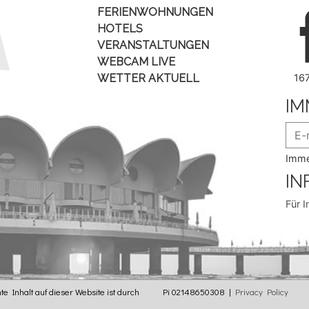
FERIENWOHNUNGEN
HOTELS
VERANSTALTUNGEN
WEBCAM LIVE
WETTER AKTUELL
16
IM
Imme
IN
Für I
e Inhalt auf dieser Website ist durch
Pi 02148650308 |
Privacy Policy