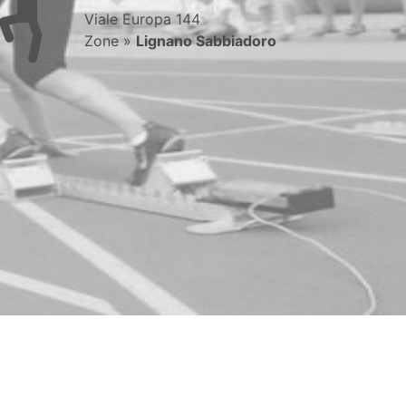
Viale Europa 144
Zone »
Lignano Sabbiadoro