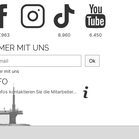
7.963
8.960
6.450
MER MIT UNS
Ok
r mit uns
FO
nfos kontaktieren Sie die Mitarbeiter...