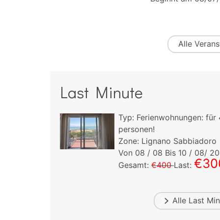
Alle
Verans
Last Minute
ngen:
für
4
Typ:
Ferienwohnungen:
für
personen!
bbiadoro
Zone: Lignano Sabbiadoro
0
/ 08/ 2026
Von
09
/ 08 Bis
15
/ 08/ 2
€300
€59
st:
Gesamt:
€690
Last:
Alle
Last Min