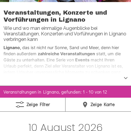
Veranstaltungen, Konzerte und
Vorführungen in Lignano
Wie und wo man einmalige Augenblicke bei
Veranstaltungen, Konzerten und Vorführungen in Lignano
verbringen kann
Lignano,
das ist nicht nur Sonne, Sand und Meer, denn hier
finden außerdem
zahlreiche Veranstaltungen
statt, um die
Gäste zu unterhalten. Eine Serie von
Events
macht Ihren
Urlaub perfekt, denn Ziel aller Veranstalter von Lignano ist es,
jedem Urlauber unvergessliche Momente zu schenken ganz
gleich wie der Geschmack auch ist; mit Sport, Kultur,
Entertainment und Spaß.
Das gesamte Jahr hindurch,
mit
dem Hauptaugenmerk auf die Sommersaison gerichtet, finden
Veranstaltungen in Lignano, gefunden: 1 - 10 von 12
in Liganano
Konzerte, Vorführungen, Modenschauen,
Turniere, Ausstellungen, Flugshows, Feste, Parties und
Zeige
Filter
Zeige
Karte
Feuerwerke
statt. Berühmte Personen, die international aus
der Musikbranche, Film und Fernsehen bekannt sind, kommen
scharenweise in den Badeort, um die Tage hier noch bunter zu
10 August 2026
gestalten.