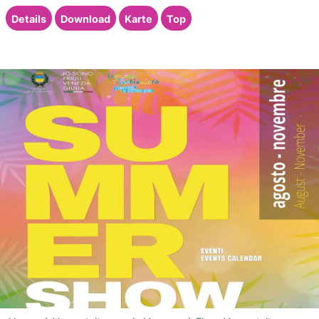
Details
Download
Karte
Top