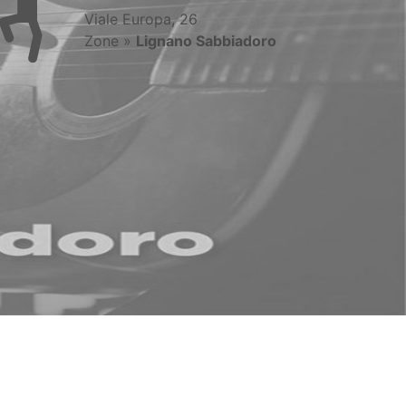
Viale Europa, 26
Zone »
Lignano Sabbiadoro