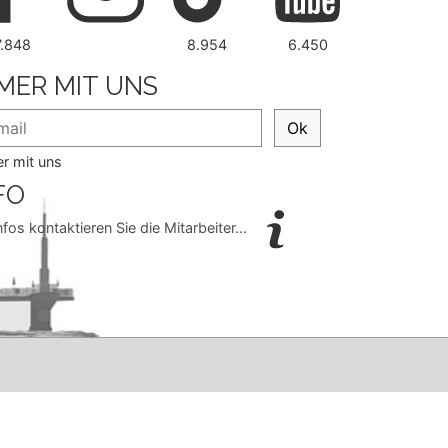
7.848
8.954
6.450
MER MIT UNS
Ok
r mit uns
FO
nfos kontaktieren Sie die Mitarbeiter...