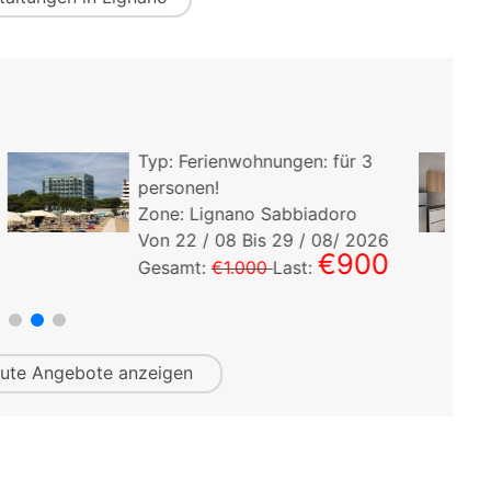
3
Typ:
Ferienwohnungen:
für
4
personen!
Zone: Lignano Sabbiadoro
026
Von
15
/ 08 Bis
22
/ 08/ 2026
00
€860
Gesamt:
€950
Last:
ute
Angebote anzeigen