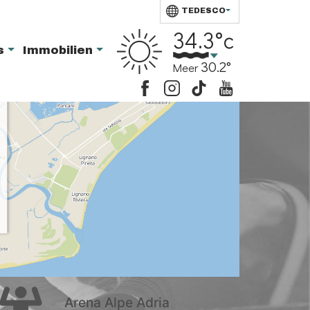
TEDESCO
34.3°c
ts
Immobilien
30.2°
Meer
Arena Alpe Adria