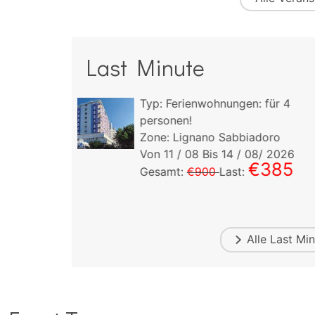
Last Minute
ngen:
für
4
Typ:
Ferienwohnungen:
für
personen!
bbiadoro
Zone: Lignano Sabbiadoro
4
/ 08/ 2026
Von
22
/ 08 Bis
29
/ 08/ 2
€385
€9
st:
Gesamt:
€1.000
Last:
Alle
Last Min