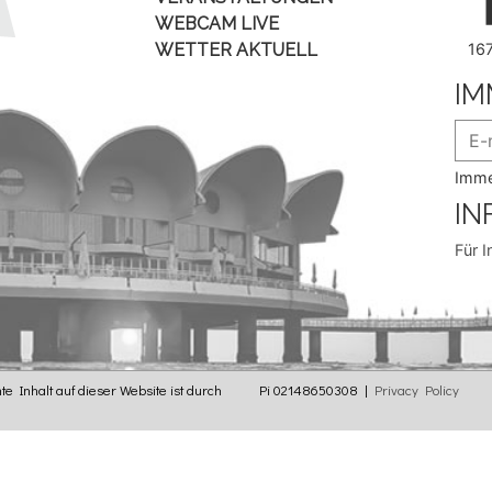
WEBCAM LIVE
WETTER AKTUELL
16
IM
Imme
IN
Für I
e Inhalt auf dieser Website ist durch
Pi 02148650308 |
Privacy Policy