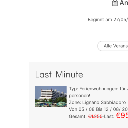
An
Beginnt am 27/05
Alle
Verans
Last Minute
ngen:
für
4
Typ:
Ferienwohnungen:
für
personen!
bbiadoro
Zone: Lignano Sabbiadoro
4
/ 08/ 2026
Von
05
/ 08 Bis
12
/ 08/ 2
€385
€9
st:
Gesamt:
€1.250
Last: