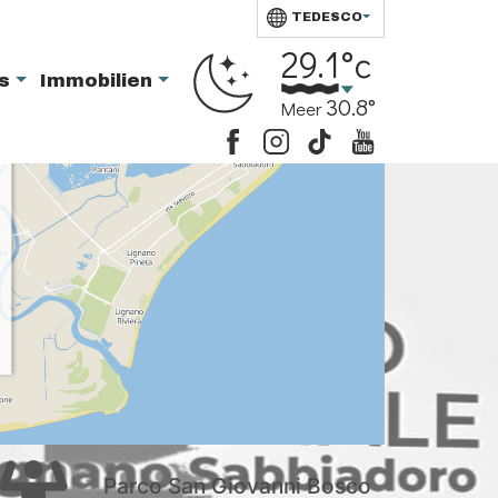
TEDESCO
29.1°c
ts
Immobilien
30.8°
Meer
Parco San Giovanni Bosco