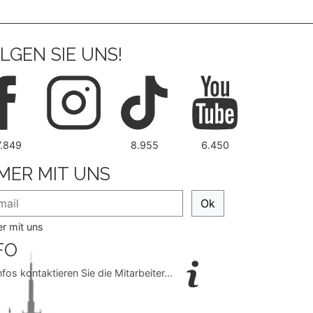
LGEN SIE UNS!
7.849
8.955
6.450
MER MIT UNS
Ok
r mit uns
FO
nfos kontaktieren Sie die Mitarbeiter...