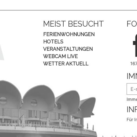
MEIST BESUCHT
FO
FERIENWOHNUNGEN
HOTELS
VERANSTALTUNGEN
WEBCAM LIVE
WETTER AKTUELL
16
IM
Imme
IN
Für I