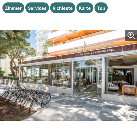
Zimmer
Services
Richieste
Karte
Top