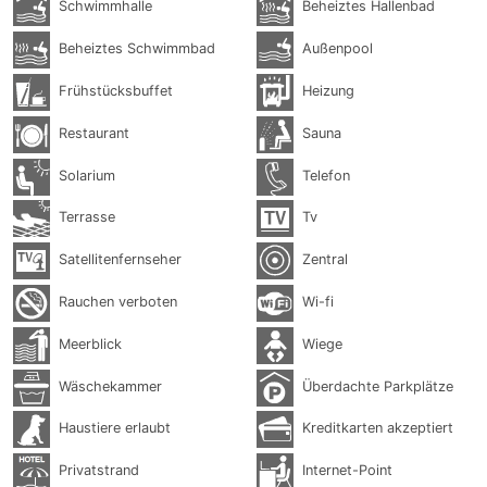
Schwimmhalle
Beheiztes Hallenbad
Beheiztes Schwimmbad
Außenpool
Frühstücksbuffet
Heizung
Restaurant
Sauna
Solarium
Telefon
Terrasse
Tv
Satellitenfernseher
Zentral
Rauchen verboten
Wi-fi
Meerblick
Wiege
Wäschekammer
Überdachte Parkplätze
Haustiere erlaubt
Kreditkarten akzeptiert
Privatstrand
Internet-Point