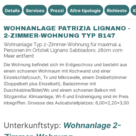
Details
Services
Prezzi
Altre tipologie
Richieste
K
WOHNANLAGE PATRIZIA LIGNANO -
2-ZIMMER-WOHNUNG TYP B147
Wohnanlage Typ 2-Zimmer-Wohnung für maximal 4
Personen im Ortsteil Lignano Sabbiadoro, 280m vom
Meer entfernt
Die Wohnung befindet sich im Erdgeschoss und besteht aus
einem schoenen Wohnraum mit Kochwand und einer
Einzelschlafcouch, Tv und Mikrowelle, einem Dreibettzimmer
(Doppelbett plus Einzelbett), Badezimmer mit
Duschkabine/Bidet/Wc und einem schoenen Balkon mit
Sitzgarnitur. Klimaanlage, Wi-fi und Endreinigung sind im Preis
inbegriffen. Groesse des Autoabstellplatzes: 6,00x2,20x3,00
Unterkunftstyp:
Wohnanlage 2-