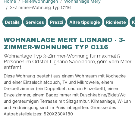
Home
Ferienwohnungen
Wohnanlage Mery
3-Zimmer-Wohnung Typ C116
Details
Services
Prezzi
Altre tipologie
Richieste
K
WOHNANLAGE MERY LIGNANO - 3-
ZIMMER-WOHNUNG TYP C116
Wohnanlage Typ 3-Zimmer-Wohnung für maximal 5
Personen im Ortsteil Lignano Sabbiadoro, 90m vom Meer
entfernt
Diese Wohnung besteht aus einem Wohnraum mit Kochecke
und einer Einzelschlafcouch, Tv und Mikrowelle, einem
Dreibettzimmer (ein Doppelbett und ein Einzelbett), einem
Einzelzimmer, einem Badezimmer mit Duschkabine/Bidet/Wc
und geraeumigen Terrasse mit Sitzgarnitur. Klimaanlage, W-Lan
und Endreinigung sind im Preis inbegriffen. Groesse des
Autoabstellplatzes: 520X230X180