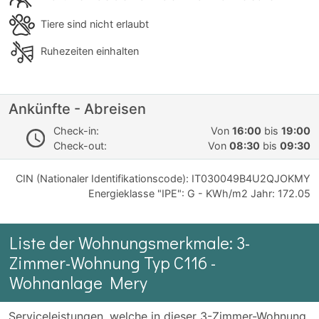
Tiere sind nicht erlaubt
Ruhezeiten einhalten
Ankünfte - Abreisen
Check-in:
Von
16:00
bis
19:00
Check-out:
Von
08:30
bis
09:30
CIN (Nationaler Identifikationscode): IT030049B4U2QJOKMY
Energieklasse "IPE": G - KWh/m2 Jahr: 172.05
Liste der Wohnungsmerkmale: 3-
Zimmer-Wohnung Typ C116 -
Wohnanlage Mery
Serviceleistungen, welche in dieser 3-Zimmer-Wohnung