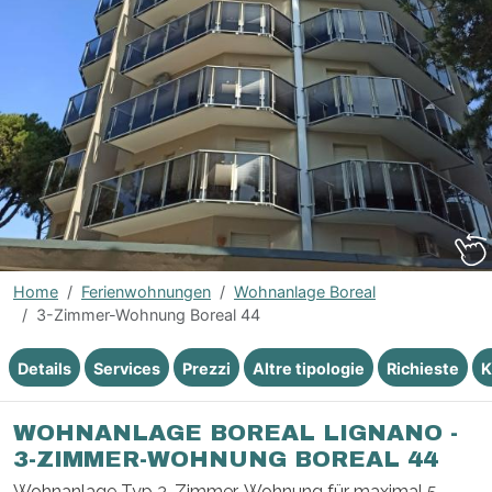
Home
Ferienwohnungen
Wohnanlage Boreal
3-Zimmer-Wohnung Boreal 44
Details
Services
Prezzi
Altre tipologie
Richieste
K
WOHNANLAGE BOREAL LIGNANO -
3-ZIMMER-WOHNUNG BOREAL 44
Wohnanlage Typ 3-Zimmer-Wohnung für maximal 5