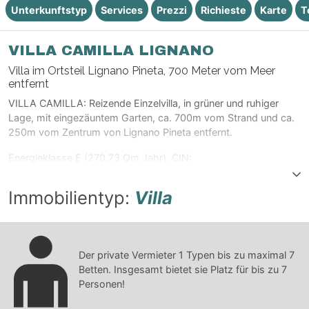
Unterkunftstyp
Services
Prezzi
Richieste
Karte
T
VILLA CAMILLA LIGNANO
Villa im Ortsteil Lignano Pineta, 700 Meter vom Meer
entfernt
VILLA CAMILLA: Reizende Einzelvilla, in grüner und ruhiger
Lage, mit eingezäuntem Garten, ca. 700m vom Strand und ca.
250m vom Zentrum von Lignano Pineta entfernt.
Energieklasse E (270.73 Qm Jahr). CIN:
IT030049C2IMAOGBWH
Immobilientyp:
Villa
Der private Vermieter
1
Typen bis zu maximal
7
Betten. Insgesamt bietet sie Platz für bis zu
7
Personen!