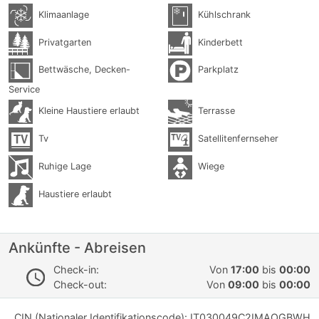
Klimaanlage
Kühlschrank
Privatgarten
Kinderbett
Bettwäsche, Decken-
Parkplatz
Service
Kleine Haustiere erlaubt
Terrasse
Tv
Satellitenfernseher
Ruhige Lage
Wiege
Haustiere erlaubt
Ankünfte - Abreisen
Check-in:
Von
17:00
bis
00:00
Check-out:
Von
09:00
bis
00:00
CIN (Nationaler Identifikationscode): IT030049C2IMAOGBWH