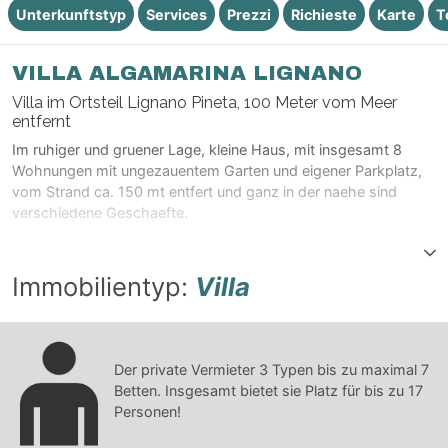
Unterkunftstyp
Services
Prezzi
Richieste
Karte
T
VILLA ALGAMARINA LIGNANO
Villa im Ortsteil Lignano Pineta, 100 Meter vom Meer
entfernt
Im ruhiger und gruener Lage, kleine Haus, mit insgesamt 8
Wohnungen mit ungezauentem Garten und eigener Parkplatz,
vom Strand ca. 150 mt entfert und ganz in der naehe sind
verschiedene Geschaefte.
Immobilientyp:
Villa
Der private Vermieter
3
Typen bis zu maximal
7
Betten. Insgesamt bietet sie Platz für bis zu
17
Personen!