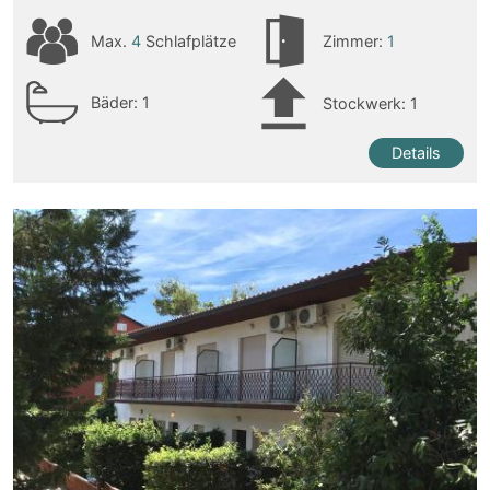
Max.
4
Schlafplätze
Zimmer:
1
Bäder:
1
Stockwerk: 1
Details