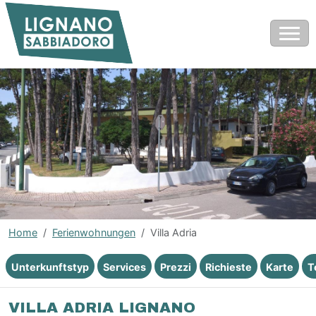
Home
Ferienwohnungen
Villa Adria
Unterkunftstyp
Services
Prezzi
Richieste
Karte
T
VILLA ADRIA LIGNANO