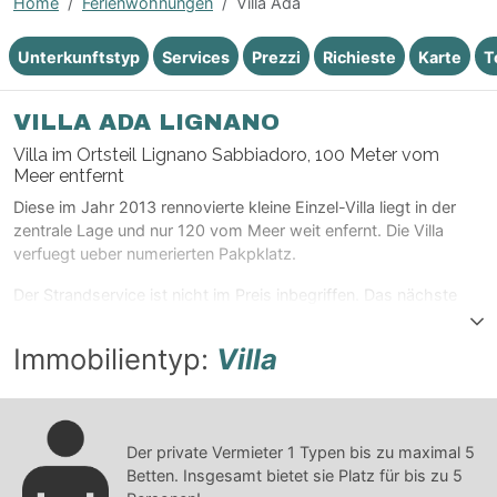
Home
Ferienwohnungen
Villa Ada
Unterkunftstyp
Services
Prezzi
Richieste
Karte
T
VILLA ADA LIGNANO
Villa im Ortsteil Lignano Sabbiadoro, 100 Meter vom
Meer entfernt
Diese im Jahr 2013 rennovierte kleine Einzel-Villa liegt in der
zentrale Lage und nur 120 vom Meer weit enfernt. Die Villa
verfuegt ueber numerierten Pakpklatz.
Der Strandservice ist nicht im Preis inbegriffen. Das nächste
Strandbüro ist die Nummer 4 (Stella Marina).
Immobilientyp:
Villa
Der private Vermieter
1
Typen bis zu maximal
5
Betten. Insgesamt bietet sie Platz für bis zu
5