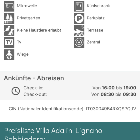
Mikrowelle
Kühlschrank
Privatgarten
Parkplatz
Kleine Haustiere erlaubt
Terrasse
Tv
Zentral
Wiege
Ankünfte - Abreisen
Check-in:
Von
16:00
bis
19:00
Check-out:
Von
08:30
bis
09:30
CIN (Nationaler Identifikationscode): IT030049B4RXQSPQJV
Preisliste Villa Ada in Lignano
Sabbiadoro: