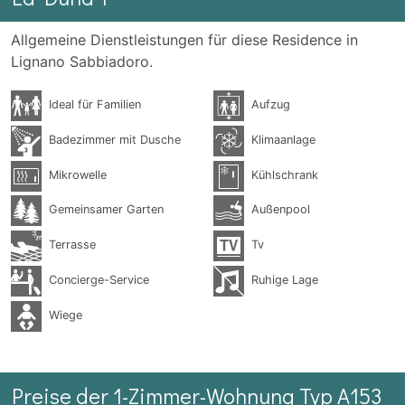
Allgemeine Dienstleistungen für diese Residence in
Lignano Sabbiadoro.
Ideal für Familien
Aufzug
Badezimmer mit Dusche
Klimaanlage
Mikrowelle
Kühlschrank
Gemeinsamer Garten
Außenpool
Terrasse
Tv
Concierge-Service
Ruhige Lage
Wiege
Preise der 1-Zimmer-Wohnung Typ A153