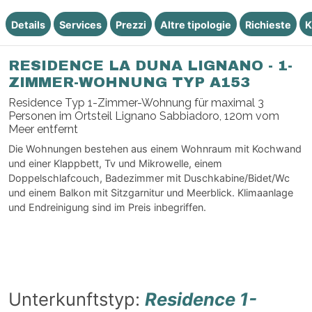
Details
Services
Prezzi
Altre tipologie
Richieste
K
RESIDENCE LA DUNA LIGNANO - 1-
ZIMMER-WOHNUNG TYP A153
Residence Typ 1-Zimmer-Wohnung für maximal 3
Personen im Ortsteil Lignano Sabbiadoro, 120m vom
Meer entfernt
Die Wohnungen bestehen aus einem Wohnraum mit Kochwand
und einer Klappbett, Tv und Mikrowelle, einem
Doppelschlafcouch, Badezimmer mit Duschkabine/Bidet/Wc
und einem Balkon mit Sitzgarnitur und Meerblick. Klimaanlage
und Endreinigung sind im Preis inbegriffen.
Unterkunftstyp:
Residence 1-