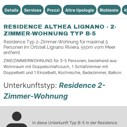
Details
Services
Prezzi
Altre tipologie
Richieste
K
RESIDENCE ALTHEA LIGNANO - 2-
ZIMMER-WOHNUNG TYP B-5
Residence Typ 2-Zimmer-Wohnung für maximal 5
Personen im Ortsteil Lignano Riviera, 550m vom Meer
entfernt
ZWEIZIMMERWOHNUNG für 3-5 Personen, bestehend aus:
Wohnraum mit Doppelschlafcouch, 1 Schlafzimmer mit
Doppelbett und 1 Einzelbett, Kochnische, Badezimmer, Balkon.
Unterkunftstyp:
Residence 2-
Zimmer-Wohnung
In diese Unterkunft Typ B-5 in der Residence