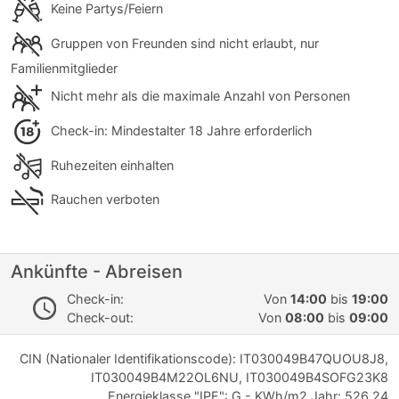
Keine Partys/Feiern
Gruppen von Freunden sind nicht erlaubt, nur
Familienmitglieder
Nicht mehr als die maximale Anzahl von Personen
Check-in: Mindestalter 18 Jahre erforderlich
Ruhezeiten einhalten
Rauchen verboten
Ankünfte - Abreisen
Check-in:
Von
14:00
bis
19:00
Check-out:
Von
08:00
bis
09:00
CIN (Nationaler Identifikationscode): IT030049B47QUOU8J8,
IT030049B4M22OL6NU, IT030049B4SOFG23K8
Energieklasse "IPE": G - KWh/m2 Jahr: 526.24