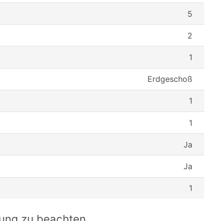
5
2
1
Erdgeschoß
1
1
Ja
Ja
1
ung zu beachten