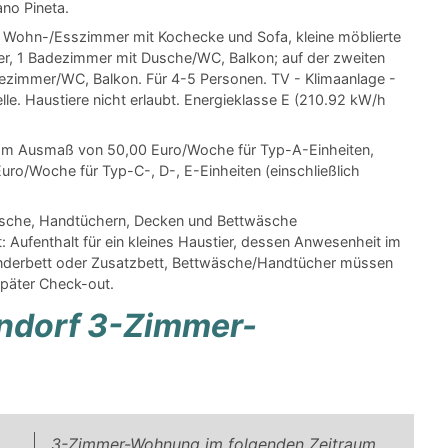
no Pineta.
e Wohn-/Esszimmer mit Kochecke und Sofa, kleine möblierte
er, 1 Badezimmer mit Dusche/WC, Balkon; auf der zweiten
dezimmer/WC, Balkon. Für 4-5 Personen. TV - Klimaanlage -
. Haustiere nicht erlaubt. Energieklasse E (210.92 kW/h
is m Ausmaß von 50,00 Euro/Woche für Typ-A-Einheiten,
ro/Woche für Typ-C-, D-, E-Einheiten (einschließlich
twäsche, Handtüchern, Decken und Bettwäsche
: Aufenthalt für ein kleines Haustier, dessen Anwesenheit im
inderbett oder Zusatzbett, Bettwäsche/Handtücher müssen
später Check-out.
endorf 3-Zimmer-
3-Zimmer-Wohnung im folgenden Zeitraum