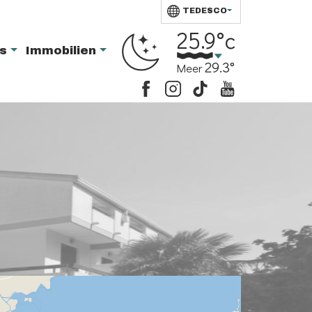
TEDESCO
25.9°c
ts
Immobilien
29.3°
Meer