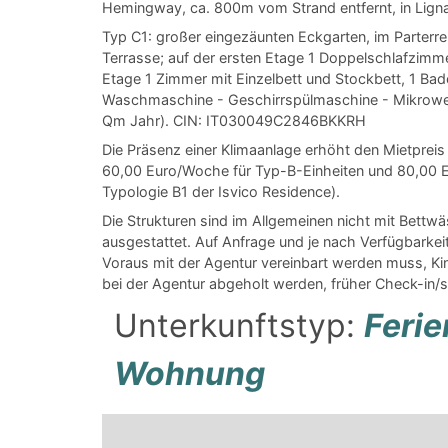
Hemingway, ca. 800m vom Strand entfernt, in Ligna
Typ C1: großer eingezäunten Eckgarten, im Parterr
Terrasse; auf der ersten Etage 1 Doppelschlafzimm
Etage 1 Zimmer mit Einzelbett und Stockbett, 1 Ba
Waschmaschine - Geschirrspülmaschine - Mikrowelle
Qm Jahr). CIN: IT030049C2846BKKRH
Die Präsenz einer Klimaanlage erhöht den Mietpre
60,00 Euro/Woche für Typ-B-Einheiten und 80,00 Eu
Typologie B1 der Isvico Residence).
Die Strukturen sind im Allgemeinen nicht mit Bet
ausgestattet. Auf Anfrage und je nach Verfügbarkeit
Voraus mit der Agentur vereinbart werden muss, K
bei der Agentur abgeholt werden, früher Check-in/
Unterkunftstyp:
Feri
Wohnung