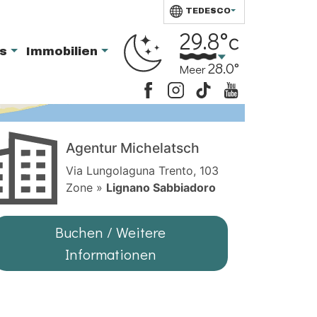
TEDESCO
29.8°c
ts
Immobilien
28.0°
Meer
Agentur Michelatsch
Via Lungolaguna Trento, 103
Zone »
Lignano Sabbiadoro
Buchen / Weitere
Informationen