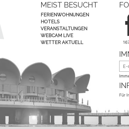
MEIST BESUCHT
FO
FERIENWOHNUNGEN
HOTELS
VERANSTALTUNGEN
WEBCAM LIVE
WETTER AKTUELL
16
IM
Imme
IN
Für I