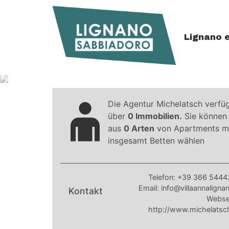
Lignano 
Art der Unterkunft:
Die Agentur Michelatsch verfü
über
0 Immobilien.
Sie können
aus
0 Arten
von Apartments m
insgesamt
Betten wählen
Telefon:
+39 366 5444
Email:
info@villaannalignan
Kontakt
Websei
http://www.michelatsch