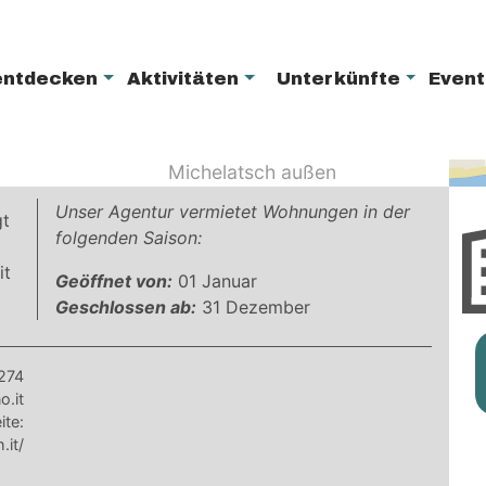
Verwenden Sie die Karte
entdecken
Aktivitäten
Unterkünfte
Even
Unser Agentur vermietet Wohnungen in der
gt
folgenden Saison:
it
Geöffnet von:
01 Januar
Geschlossen ab:
31 Dezember
274
o.it
te:
.it/