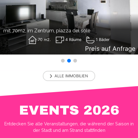
mit 70m2, im Zentrum, piazza del sole
70 m2.
4 Räume
1 Bäder
Preis auf Anfrage
ALLE
IMMOBILIEN
EVENTS 2026
Entdecken Sie alle Veranstaltungen, die während der Saison in
der Stadt und am Strand stattfinden