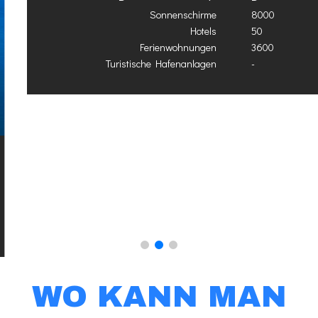
Design - Bars - Entspannung
Sonnenschirme
8000
Hotels
50
Ferienwohnungen
3600
Turistische Hafenanlagen
-
WO KANN MAN