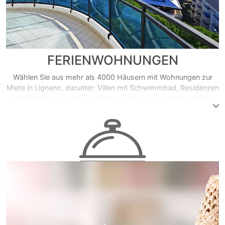
FERIENWOHNUNGEN
Wählen Sie aus mehr als 4000 Häusern mit Wohnungen zur
Miete in Lignano, darunter: Villen mit Schwimmbad, Residenzen
mit Penthouse oder Zweizimmerwohnungen mit Meerblick.
Buchen Sie diejenige, die am besten zu Ihnen passt! Viele
Immobilienagenturen mit Professionalität sind in der Lage, Sie
zu empfangen und geben Ihnen alle notwendige
Unterstützung, um Ihre Wohnung am Meer zu wählen...