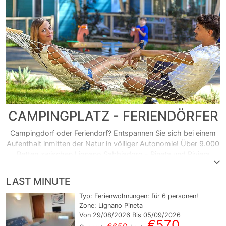
CAMPINGPLATZ - FERIENDÖRFER
Campingdorf oder Feriendorf? Entspannen Sie sich bei einem
Aufenthalt inmitten der Natur in völliger Autonomie! Über 9.000
Betten zwischen Lignano Sabbiadoro - Pineta und Riviera
verfügbar. Im Inneren finden Sie luxuriöse Mobilheime (auch mit
Meerblick), ausgestattete Stellplätze, Bungalows, Ferienhäuser,
LAST MINUTE
Serviceleistungen mit Unterhaltung und Swimmingpool.
Typ:
Ferienwohnungen:
für
6
personen!
Zone: Lignano Pineta
Von 29/08/2026 Bis 05/09/2026
€570