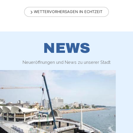
WETTERVORHERSAGEN IN ECHTZEIT
NEWS
Neueröffnungen und News zu unserer Stadt
GROSSER ERFOLG FÜR DIE ERSTE GEFÜHRTE W
ANDERUNG 2025
Rund 150 Menschen aus der ganzen Region nahmen am ersten
Spaziergang „10.000 Schritte für die Gesundheit“ teil, der vom
Verein „Fvg in movimento“ entlang des eindrucksvollen
Cammino del Pensiero organisiert wurde. An der Veranstaltung,
die mit Unterstützung der ...